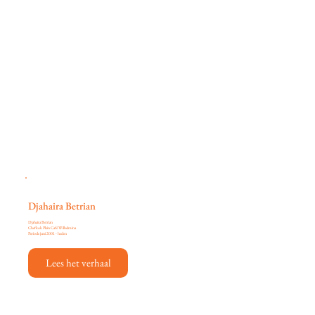
Djahaira Betrian
Djahaira Betrian
Chefkok Plein Café Wilhelmina
Periode juni 2001 - heden
Lees het verhaal