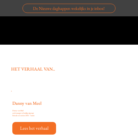
De Nieuwe daghappen wekelijks in je inbox!
Menu
HET VERHAAL VAN..
Danny van Meel
Danny van Meel
oud manager en huidige eigenaar
Periode: november 2005 - heden
Lees het verhaal