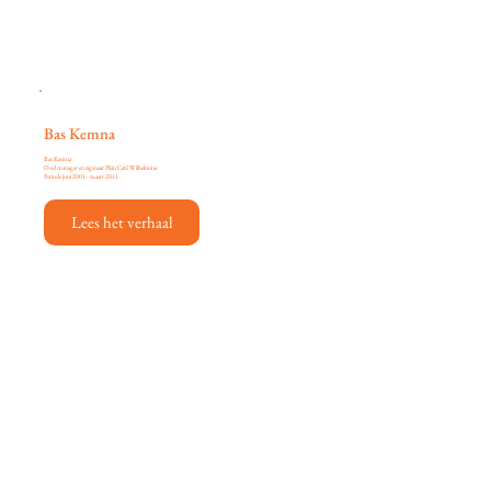
Bas Kemna
Bas Kemna
Oud manager en eigenaar Plein Café Wilhelmina
Periode juni 2001 - maart 2011
Lees het verhaal