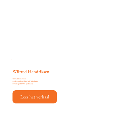
Wilfred Hendriksen
Wilfred Hendriksen
Mede-oprichter Plein Café Wilhelmina
Periode april 1998 - april 2003
Lees het verhaal