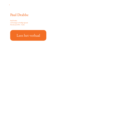
Paul Drabbe
Paul Drabbe
oud manager en huidige eigenaar
Periode: juni 2004 - heden
Lees het verhaal