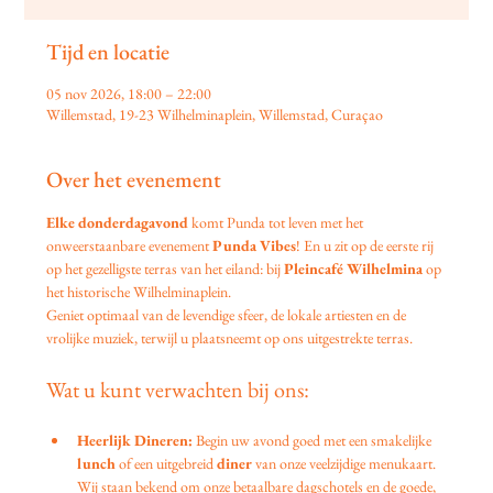
Tijd en locatie
05 nov 2026, 18:00 – 22:00
Willemstad, 19-23 Wilhelminaplein, Willemstad, Curaçao
Over het evenement
Elke donderdagavond
 komt Punda tot leven met het 
onweerstaanbare evenement 
Punda Vibes
! En u zit op de eerste rij 
op het gezelligste terras van het eiland: bij 
Pleincafé Wilhelmina
 op 
het historische Wilhelminaplein.
Geniet optimaal van de levendige sfeer, de lokale artiesten en de 
vrolijke muziek, terwijl u plaatsneemt op ons uitgestrekte terras.
Wat u kunt verwachten bij ons:
Heerlijk Dineren:
 Begin uw avond goed met een smakelijke 
lunch
 of een uitgebreid 
diner
 van onze veelzijdige menukaart. 
Wij staan bekend om onze betaalbare dagschotels en de goede, 