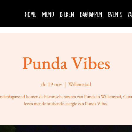
Home
Menu
Bieren
Daghappen
Events
Va
Punda Vibes
do 19 nov
  |  
Willemstad
nderdagavond komen de historische straten van Punda in Willemstad, Cura
leven met de bruisende energie van Punda Vibes.