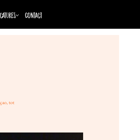
catures
Contact
çao, tot