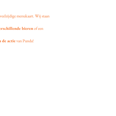
veelzijdige menukaart. Wij staan 
erschillende bieren
 of een 
 de actie
 van Punda!