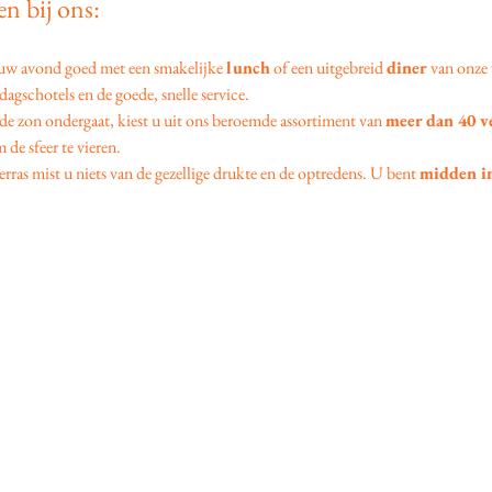
n bij ons:
 uw avond goed met een smakelijke 
lunch
 of een uitgebreid 
diner
 van onze 
agschotels en de goede, snelle service.
 de zon ondergaat, kiest u uit ons beroemde assortiment van 
meer dan 40 v
 de sfeer te vieren.
erras mist u niets van de gezellige drukte en de optredens. U bent 
midden in