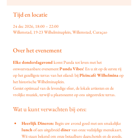
Tijd en locatie
24 dec 2026, 18:00 – 22:00
Willemstad, 19-23 Wilhelminaplein, Willemstad, Curaçao
Over het evenement
Elke donderdagavond
 komt Punda tot leven met het 
onweerstaanbare evenement 
Punda Vibes
! En u zit op de eerste rij 
op het gezelligste terras van het eiland: bij 
Pleincafé Wilhelmina
 op 
het historische Wilhelminaplein.
Geniet optimaal van de levendige sfeer, de lokale artiesten en de 
vrolijke muziek, terwijl u plaatsneemt op ons uitgestrekte terras.
Wat u kunt verwachten bij ons:
Heerlijk Dineren:
 Begin uw avond goed met een smakelijke 
lunch
 of een uitgebreid 
diner
 van onze veelzijdige menukaart. 
Wij staan bekend om onze betaalbare dagschotels en de goede, 