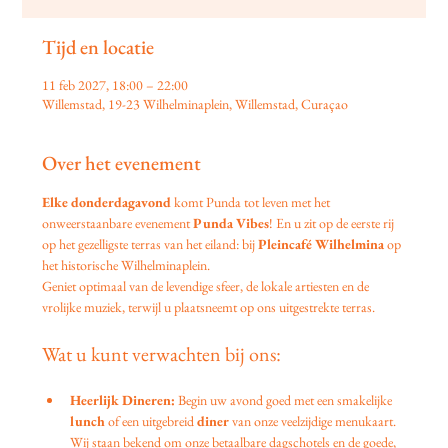
Tijd en locatie
11 feb 2027, 18:00 – 22:00
Willemstad, 19-23 Wilhelminaplein, Willemstad, Curaçao
Over het evenement
Elke donderdagavond
 komt Punda tot leven met het 
onweerstaanbare evenement 
Punda Vibes
! En u zit op de eerste rij 
op het gezelligste terras van het eiland: bij 
Pleincafé Wilhelmina
 op 
het historische Wilhelminaplein.
Geniet optimaal van de levendige sfeer, de lokale artiesten en de 
vrolijke muziek, terwijl u plaatsneemt op ons uitgestrekte terras.
Wat u kunt verwachten bij ons:
Heerlijk Dineren:
 Begin uw avond goed met een smakelijke 
lunch
 of een uitgebreid 
diner
 van onze veelzijdige menukaart. 
Wij staan bekend om onze betaalbare dagschotels en de goede, 