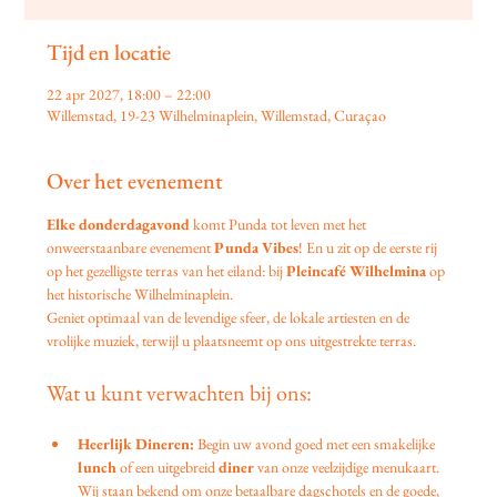
Tijd en locatie
22 apr 2027, 18:00 – 22:00
Willemstad, 19-23 Wilhelminaplein, Willemstad, Curaçao
Over het evenement
Elke donderdagavond
 komt Punda tot leven met het 
onweerstaanbare evenement 
Punda Vibes
! En u zit op de eerste rij 
op het gezelligste terras van het eiland: bij 
Pleincafé Wilhelmina
 op 
het historische Wilhelminaplein.
Geniet optimaal van de levendige sfeer, de lokale artiesten en de 
vrolijke muziek, terwijl u plaatsneemt op ons uitgestrekte terras.
Wat u kunt verwachten bij ons:
Heerlijk Dineren:
 Begin uw avond goed met een smakelijke 
lunch
 of een uitgebreid 
diner
 van onze veelzijdige menukaart. 
Wij staan bekend om onze betaalbare dagschotels en de goede, 