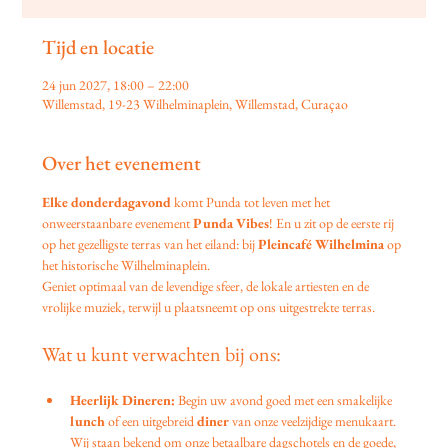
Tijd en locatie
24 jun 2027, 18:00 – 22:00
Willemstad, 19-23 Wilhelminaplein, Willemstad, Curaçao
Over het evenement
Elke donderdagavond
 komt Punda tot leven met het 
onweerstaanbare evenement 
Punda Vibes
! En u zit op de eerste rij 
op het gezelligste terras van het eiland: bij 
Pleincafé Wilhelmina
 op 
het historische Wilhelminaplein.
Geniet optimaal van de levendige sfeer, de lokale artiesten en de 
vrolijke muziek, terwijl u plaatsneemt op ons uitgestrekte terras.
Wat u kunt verwachten bij ons:
Heerlijk Dineren:
 Begin uw avond goed met een smakelijke 
lunch
 of een uitgebreid 
diner
 van onze veelzijdige menukaart. 
Wij staan bekend om onze betaalbare dagschotels en de goede, 