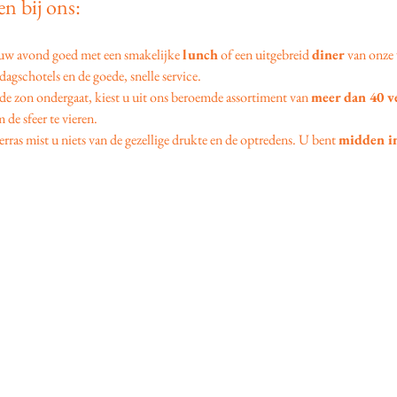
n bij ons:
 uw avond goed met een smakelijke 
lunch
 of een uitgebreid 
diner
 van onze 
agschotels en de goede, snelle service.
 de zon ondergaat, kiest u uit ons beroemde assortiment van 
meer dan 40 v
 de sfeer te vieren.
erras mist u niets van de gezellige drukte en de optredens. U bent 
midden in