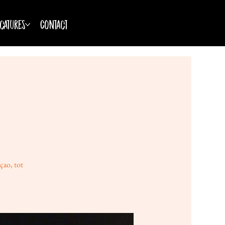
catures
Contact
çao, tot