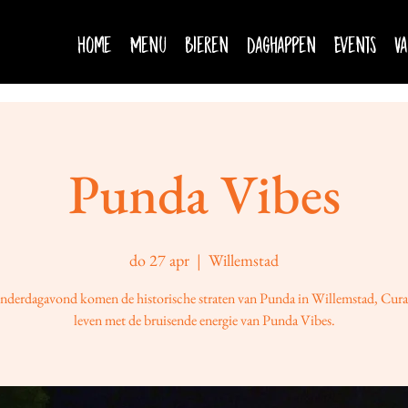
Home
Menu
Bieren
Daghappen
Events
Va
Punda Vibes
do 27 apr
  |  
Willemstad
nderdagavond komen de historische straten van Punda in Willemstad, Cura
leven met de bruisende energie van Punda Vibes.