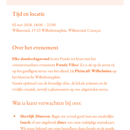
Tijd en locatie
02 nov 2028, 18:00 – 22:00
Willemstad, 19-23 Wilhelminaplein, Willemstad, Curaçao
Over het evenement
Elke donderdagavond
 komt Punda tot leven met het 
onweerstaanbare evenement 
Punda Vibes
! En u zit op de eerste rij 
op het gezelligste terras van het eiland: bij 
Pleincafé Wilhelmina
 op 
het historische Wilhelminaplein.
Geniet optimaal van de levendige sfeer, de lokale artiesten en de 
vrolijke muziek, terwijl u plaatsneemt op ons uitgestrekte terras.
Wat u kunt verwachten bij ons:
Heerlijk Dineren:
 Begin uw avond goed met een smakelijke 
lunch
 of een uitgebreid 
diner
 van onze veelzijdige menukaart. 
Wij staan bekend om onze betaalbare dagschotels en de goede, 