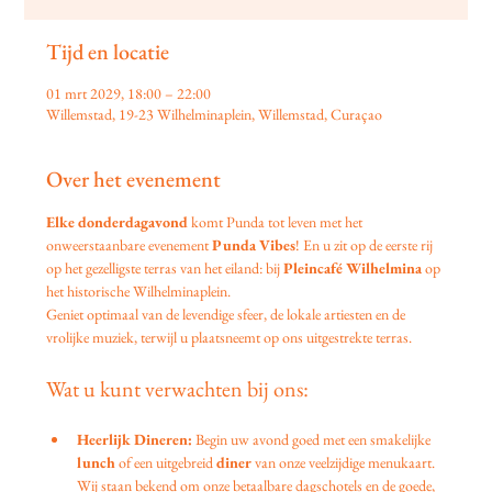
Tijd en locatie
01 mrt 2029, 18:00 – 22:00
Willemstad, 19-23 Wilhelminaplein, Willemstad, Curaçao
Over het evenement
Elke donderdagavond
 komt Punda tot leven met het 
onweerstaanbare evenement 
Punda Vibes
! En u zit op de eerste rij 
op het gezelligste terras van het eiland: bij 
Pleincafé Wilhelmina
 op 
het historische Wilhelminaplein.
Geniet optimaal van de levendige sfeer, de lokale artiesten en de 
vrolijke muziek, terwijl u plaatsneemt op ons uitgestrekte terras.
Wat u kunt verwachten bij ons:
Heerlijk Dineren:
 Begin uw avond goed met een smakelijke 
lunch
 of een uitgebreid 
diner
 van onze veelzijdige menukaart. 
Wij staan bekend om onze betaalbare dagschotels en de goede, 