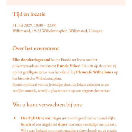
Tijd en locatie
31 mei 2029, 18:00 – 22:00
Willemstad, 19-23 Wilhelminaplein, Willemstad, Curaçao
Over het evenement
Elke donderdagavond
 komt Punda tot leven met het 
onweerstaanbare evenement 
Punda Vibes
! En u zit op de eerste rij 
op het gezelligste terras van het eiland: bij 
Pleincafé Wilhelmina
 op 
het historische Wilhelminaplein.
Geniet optimaal van de levendige sfeer, de lokale artiesten en de 
vrolijke muziek, terwijl u plaatsneemt op ons uitgestrekte terras.
Wat u kunt verwachten bij ons:
Heerlijk Dineren:
 Begin uw avond goed met een smakelijke 
lunch
 of een uitgebreid 
diner
 van onze veelzijdige menukaart. 
Wij staan bekend om onze betaalbare dagschotels en de goede, 