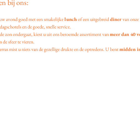
n bij ons:
 uw avond goed met een smakelijke 
lunch
 of een uitgebreid 
diner
 van onze 
agschotels en de goede, snelle service.
 de zon ondergaat, kiest u uit ons beroemde assortiment van 
meer dan 40 v
 de sfeer te vieren.
erras mist u niets van de gezellige drukte en de optredens. U bent 
midden in