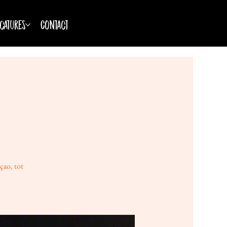
catures
Contact
çao, tot