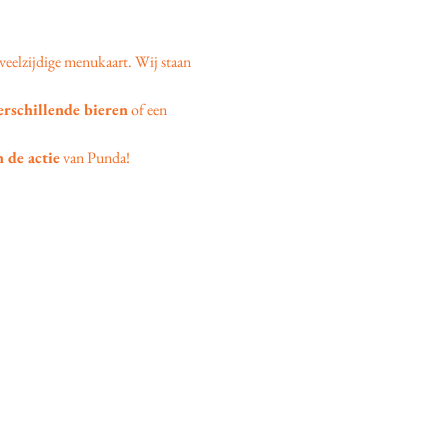
veelzijdige menukaart. Wij staan 
erschillende bieren
 of een 
 de actie
 van Punda!