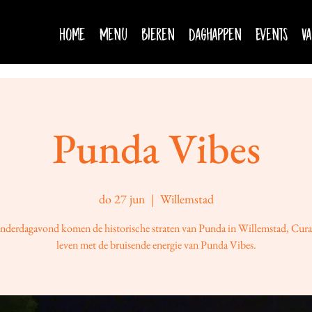
Home
Menu
Bieren
Daghappen
Events
Va
Punda Vibes
do 27 jun
  |  
Willemstad
nderdagavond komen de historische straten van Punda in Willemstad, Cura
leven met de bruisende energie van Punda Vibes.