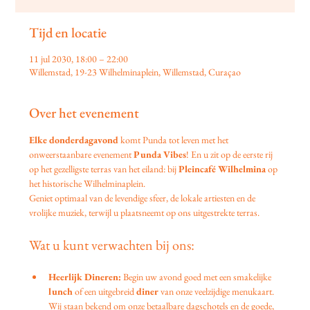
Tijd en locatie
11 jul 2030, 18:00 – 22:00
Willemstad, 19-23 Wilhelminaplein, Willemstad, Curaçao
Over het evenement
Elke donderdagavond
 komt Punda tot leven met het 
onweerstaanbare evenement 
Punda Vibes
! En u zit op de eerste rij 
op het gezelligste terras van het eiland: bij 
Pleincafé Wilhelmina
 op 
het historische Wilhelminaplein.
Geniet optimaal van de levendige sfeer, de lokale artiesten en de 
vrolijke muziek, terwijl u plaatsneemt op ons uitgestrekte terras.
Wat u kunt verwachten bij ons:
Heerlijk Dineren:
 Begin uw avond goed met een smakelijke 
lunch
 of een uitgebreid 
diner
 van onze veelzijdige menukaart. 
Wij staan bekend om onze betaalbare dagschotels en de goede, 