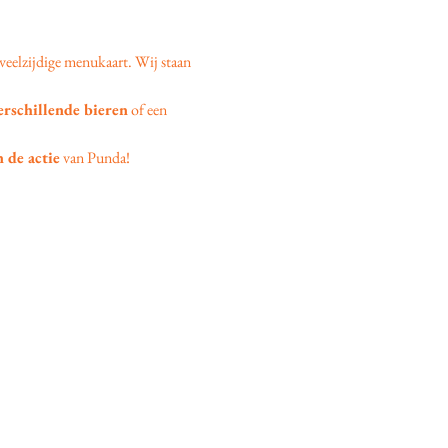
veelzijdige menukaart. Wij staan 
erschillende bieren
 of een 
 de actie
 van Punda!