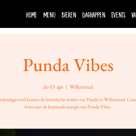
Home
Menu
Bieren
Daghappen
Events
Va
Punda Vibes
do 03 apr
  |  
Willemstad
nderdagavond komen de historische straten van Punda in Willemstad, Cura
leven met de bruisende energie van Punda Vibes.