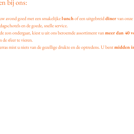
n bij ons:
 uw avond goed met een smakelijke 
lunch
 of een uitgebreid 
diner
 van onze 
agschotels en de goede, snelle service.
 de zon ondergaat, kiest u uit ons beroemde assortiment van 
meer dan 40 v
 de sfeer te vieren.
erras mist u niets van de gezellige drukte en de optredens. U bent 
midden in