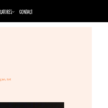
catures
Contact
çao, tot